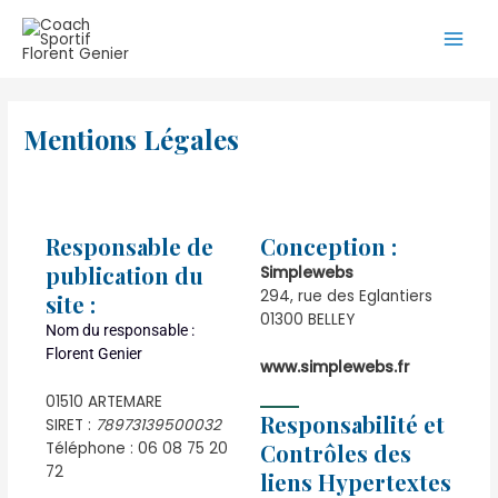
Aller
Main
au
Men
contenu
Mentions Légales
Responsable de
Conception :
publication du
Simplewebs
294, rue des Eglantiers
site :
01300 BELLEY
Nom du responsable :
Florent Genier
www.simplewebs.fr
01510 ARTEMARE
Responsabilité et
SIRET :
78973139500032
Contrôles des
Téléphone : 06 08 75 20
72
liens Hypertextes