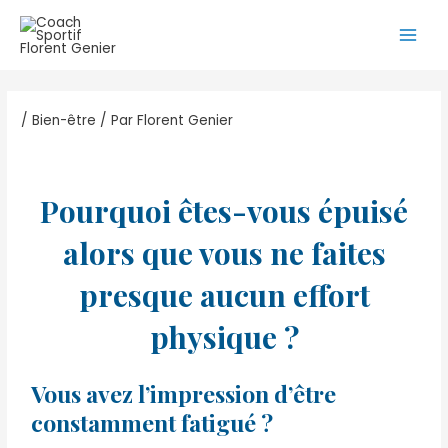
Aller
Navigation
Main
au
des
Men
contenu
articles
/
Bien-être
/ Par
Florent Genier
Pourquoi êtes-vous épuisé
alors que vous ne faites
presque aucun effort
physique ?
Vous avez l’impression d’être
constamment fatigué ?