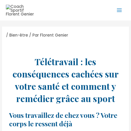
Aller
Navigation
Main
au
des
Men
contenu
articles
/
Bien-être
/ Par
Florent Genier
Télétravail : les
conséquences cachées sur
votre santé et comment y
remédier grâce au sport
Vous travaillez de chez vous ? Votre
corps le ressent déjà