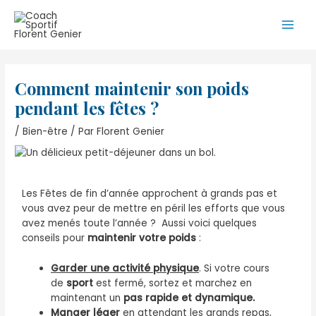
Aller
Navigation
Main
au
des
Men
contenu
articles
Comment maintenir son poids
pendant les fêtes ?
/
Bien-être
/ Par
Florent Genier
Les Fêtes de fin d’année approchent à grands pas et
vous avez peur de mettre en péril les efforts que vous
avez menés toute l’année ? Aussi voici quelques
conseils pour
maintenir votre poids
:
Garder une activité physique
. Si votre cours
de
sport
est fermé, sortez et marchez en
maintenant un
pas rapide et dynamique.
Manger léger
en attendant les grands repas,